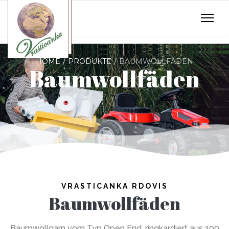
HOME
PRODUKTE
BAUMWOLLFÄDEN
Baumwollfäden
VRASTICANKA RDOVIS
Baumwollfäden
Baumwollgarn vom Typ Open End, ringkardiert aus 100