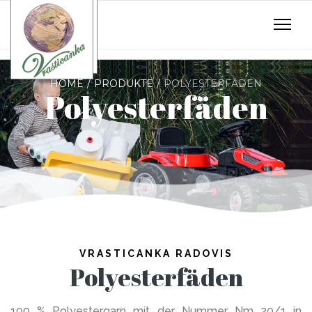
HOME
PRODUKTE
POLYESTERFÄDEN
Polyesterfäden
VRASTICANKA RADOVIS
Polyesterfäden
100 % Polyestergarn mit der Nummer Nm 20/1 in